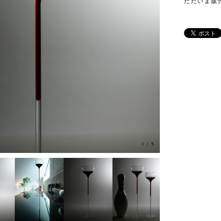
ただいま販
1
/
5